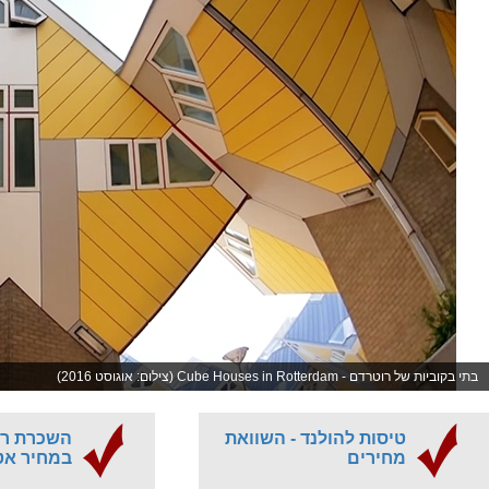
בתי בקוביות של רוטרדם - Cube Houses in Rotterdam (צילום: אוגוסט 2016)
טיסות להולנד - השוואת
השכרת רכ
מחירים
במחיר אט